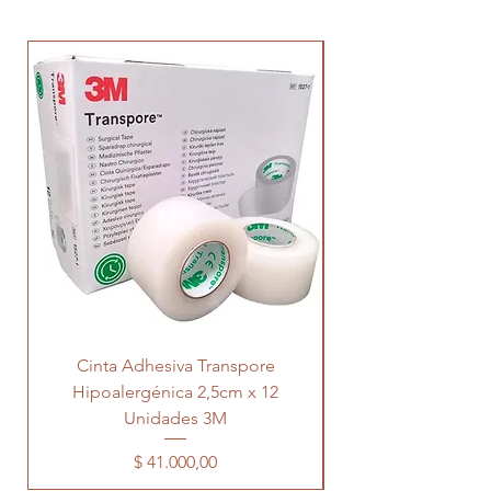
Cinta Adhesiva Transpore
Hipoalergénica 2,5cm x 12
Transpore 5cm x 
Unidades 3M
Precio
$ 41.000,00