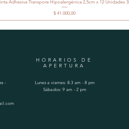
inta Adhesiva Transpore Hipoalergénica 2,5cm x 12 Unidades 
Precio
$ 41.000,00
HORARIOS DE
APERTURA
s -
Lunes a viernes: 8.3 am - 8 pm
​​Sábados: 9 am - 2 pm
ail.com