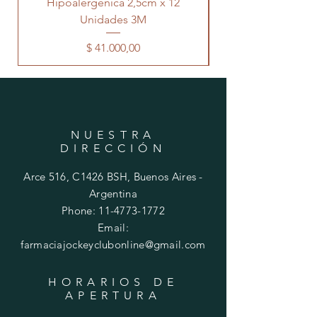
Hipoalergénica 2,5cm x 12
Transpore 5cm x 
Unidades 3M
Precio
$ 41.000,00
NUESTRA
DIRECCIÓN
Arce 516, C1426 BSH, Buenos Aires -
Argentina
Phone:
11-4773-1772
Email:
farmaciajockeyclubonline@gmail.com
HORARIOS DE
APERTURA