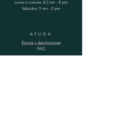
Lunes a viernes: 8.3 am - 8 pm
​​Sábados: 9 am - 2 pm
AYUDA
Envios y devoluciones
FAQ
SUSCRIBIRSE
Ingrese su correo aqui
Suscribirse ahora