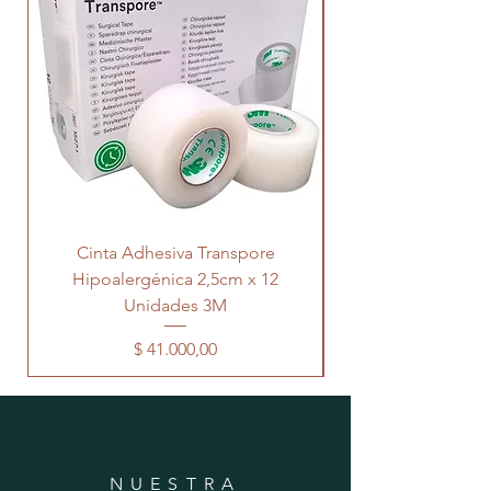
Cinta Adhesiva Transpore
Hipoalergénica 2,5cm x 12
Transpore 5cm x 
Unidades 3M
Precio
$ 41.000,00
NUESTRA