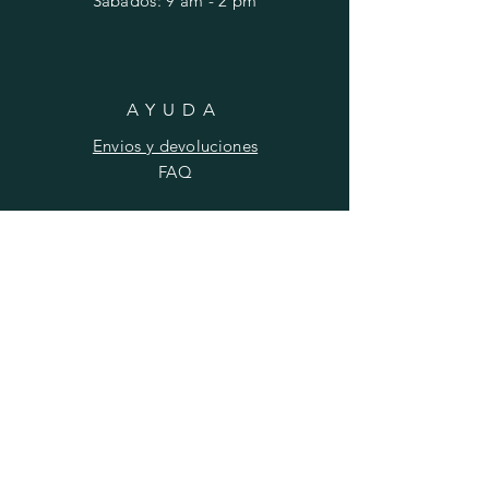
​​Sábados: 9 am - 2 pm
AYUDA
Envios y devoluciones
FAQ
SUSCRIBIRSE
Ingrese su correo aqui
Suscribirse ahora