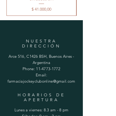
Precio
$ 41.000,00
NUESTRA
DIRECCIÓN
Arce 516, C1426 BSH, Buenos Aires -
Argentina
Phone:
11-4773-1772
Email:
farmaciajockeyclubonline@gmail.com
HORARIOS DE
APERTURA
Lunes a viernes: 8.3 am - 8 pm