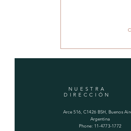
C
NUESTRA
DIRECCIÓN
Arce 516, C1426 BSH, Buenos Aire
Argentina
Phone: 11-4773-1772