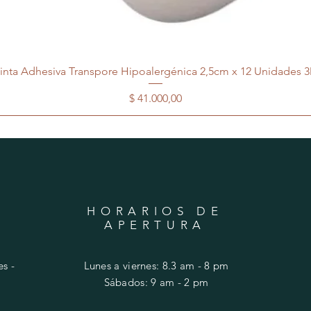
inta Adhesiva Transpore Hipoalergénica 2,5cm x 12 Unidades 
Precio
$ 41.000,00
HORARIOS DE
APERTURA
s -
Lunes a viernes: 8.3 am - 8 pm
​​Sábados: 9 am - 2 pm