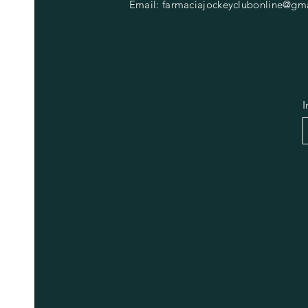
Email:
farmaciajockeyclubonline@gm
I