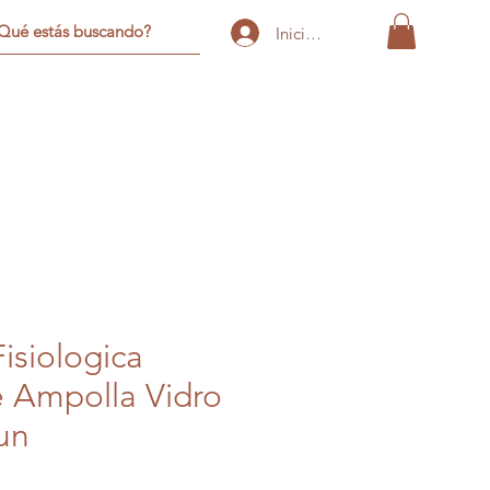
Iniciar sesión
isiologica
e Ampolla Vidro
un