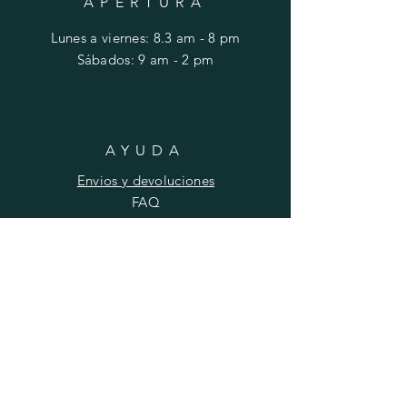
APERTURA
Lunes a viernes: 8.3 am - 8 pm
​​Sábados: 9 am - 2 pm
AYUDA
Envios y devoluciones
FAQ
SUSCRIBIRSE
Ingrese su correo aqui
Suscribirse ahora