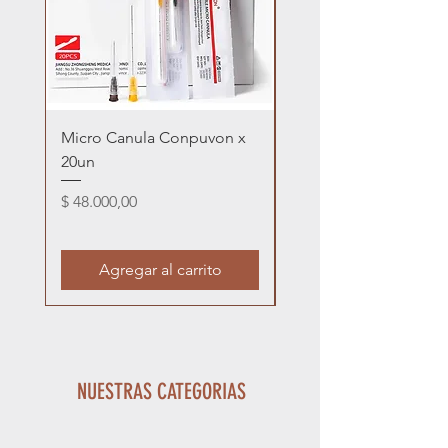
Micro Canula Conpuvon x
Microagujas Multi 4 
20un
34G x 1,2mm
Precio
Precio
$ 48.000,00
$ 17.000,00
Agregar al carrito
NUESTRAS CATEGORIAS