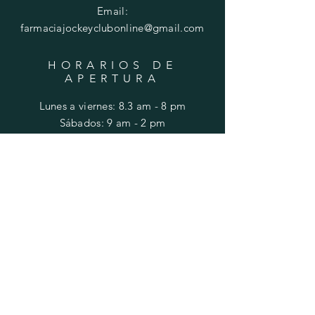
Email:
farmaciajockeyclubonline@gmail.com
HORARIOS DE
APERTURA
Lunes a viernes: 8.3 am - 8 pm
​​Sábados: 9 am - 2 pm
AYUDA
Envios y devoluciones
FAQ
SUSCRIBIRSE